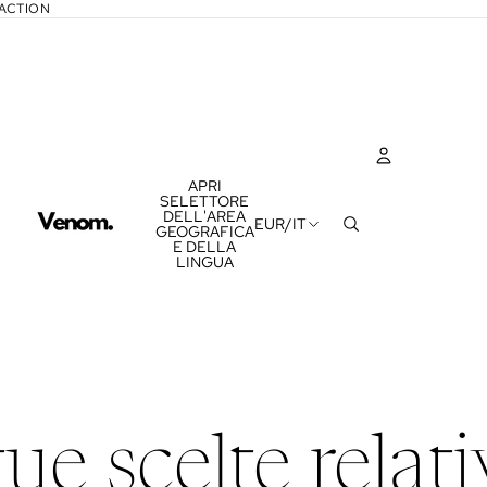
RACTION
APRI
SELETTORE
ACCOUNT
DELL'AREA
EUR
/
IT
GEOGRAFICA
E DELLA
ALT
LINGUA
ORDI
tue scelte relat