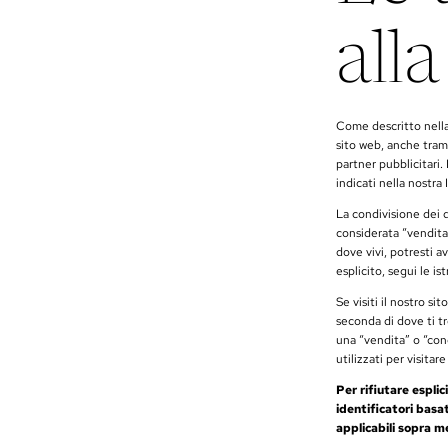
all
Come descritto nella 
sito web, anche tram
partner pubblicitari. 
indicati nella nostra 
La condivisione dei d
considerata “vendita”
dove vivi, potresti av
esplicito, segui le is
Se visiti il nostro si
seconda di dove ti tr
una “vendita” o “condi
utilizzati per visitare
Per rifiutare esplic
identificatori basa
applicabili sopra m