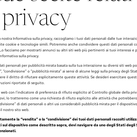
a privacy
nostra Informativa sulla privacy, raccogliamo i tuoi dati personali dalle tue interazio
ite cookie e tecnologie simili. Potremmo anche condividere questi dati personali con
Lo facciamo per mostrarti annunci su altri siti web più pertinenti ai tuoi interessi e p
Informativa sulla privacy.
ati personali per pubblicità mirata basata sulla tua interazione su diversi siti web 
, “condivisione” o “pubblicità mirata” ai sensi di alcune leggi sulla privacy degli Sta
ere il diritto di rifiutare esplicitamente queste attività. Se desideri esercitare questo
truzioni riportate di seguito.
to web con l’indicatore di preferenza di rifiuto esplicito al Controllo globale della priv
ovi, lo tratteremo come una richiesta di rifiuto esplicito alle attività che potrebbe
visione” di dati personali o altri usi considerabili pubblicità mirata per il dispositivo
 il nostro sito web.
itamente la “vendita” o la “condivisione” dei tuoi dati personali raccolti utilizz
ti sul dispositivo come descritto sopra, devi navigare da uno degli Stati degli 
enzionati.