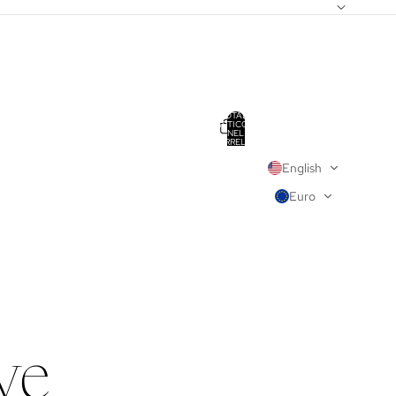
TOTALE
ARTICOLI
NEL
CARRELLO:
0
English
Euro
RE OPZIONI DI ACCESSO
NI
PROFILO
ive